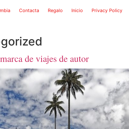
ombia
Contacta
Regalo
Inicio
Privacy Policy
gorized
 marca de viajes de autor