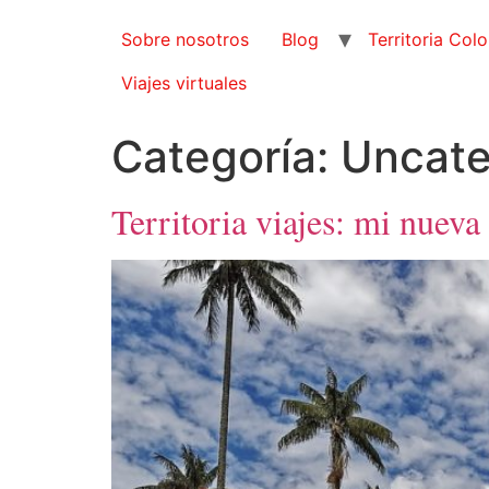
Sobre nosotros
Blog
Territoria Col
Viajes virtuales
Categoría:
Uncate
Territoria viajes: mi nueva